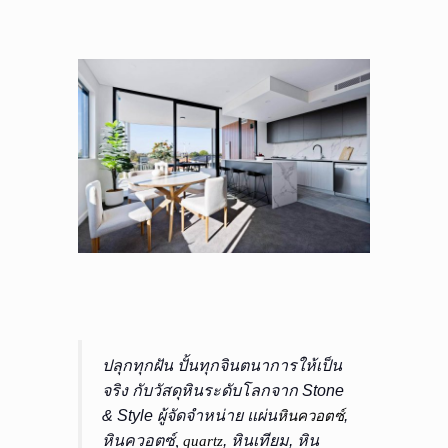
ปลุกทุกฝัน ปั้นทุกจินตนาการให้เป็น
จริง กับวัสดุหินระดับโลกจาก
Stone
& Style
ผู้จัดจำหน่าย แผ่น
,
หินควอตซ์
หินควอตซ์,
,
หินเทียม
,
หิน
quartz