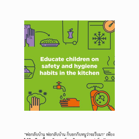
“พ่อกลับบ้าน พ่อกลับบ้าน ก็บอกกับหนูว่าจะรีบมา” เพียง