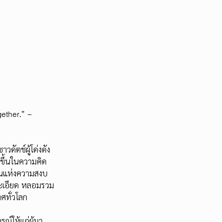
gether.” –
ดัตช์ผู้โด่งดัง
กฎขึ้นในความคิด
ญาณแห่งความสงบ
ละเอียด หลอมรวม
ศทั่วโลก
์ให้แก่ผู้มา