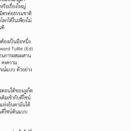
รือเรื่องใหญ่
มิตรต่อธรรมชาติ
โลกได้ในเพียงไม่
นติ
้องเป็นมือหนึ่ง
dward Tuttle (Ed)
ญด้านการผสมผสาน
รส คงความ
รณ์แบบ ตัวอย่าง
ตอนใต้ของภูเก็ต
มเข้ากับดีไซน์
กแห่งอันดามันได้
็นดีไซน์ต้นแบบ