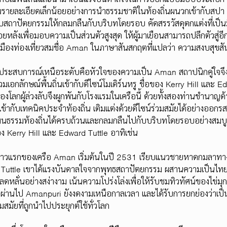
็นรายละเอียดเล็กน้อยอย่างการนำธรรมชาติในท้องถิ่นผนวกเข้ากับสปา ห
สถาปัตยกรรมให้กลมกลืนกับบริบทโดยรอบ คัดสรรวัสดุตกแต่งที่เป็น
หลังเพื่อมอบความเป็นส่วนตัวสูงสุด ให้ผู้มาเยือนสามารถปลีกตัวสู่อีก
งเมืองท่องเที่ยวสมชื่อ Aman ในภาษาสันสกฤตที่แปลว่า ความสงบสุขสั
ระสบการณ์เหนือระดับคือหัวใจของความเป็น Aman สถาปนิกคู่ใจจึงต
เอกลักษณ์พื้นถิ่นเข้ากับดีไซน์โมเดิร์นหรู ชื่อของ Kerry Hill และ E
้องโลกผู้ล่วงลับจึงผูกพันกับโรงแรมในเครือนี้ ด้วยทั้งสองท่านชำนา
เข้ากับเทคนิคประจำท้องถิ่น เติมแต่งด้วยดีไซน์ร่วมสมัยได้อย่างออก
นธรรมท้องถิ่นได้ครบถ้วนและกลมกลืนไปกับบริบทโดยรอบอย่างสมบู
 Kerry Hill และ Edward Tuttle อาทิเช่น
ก้าวแรกของเครือ Aman เริ่มต้นในปี 2531 เรียบแนวชายหาดกมลาทาง
uttle เขาได้แรงบันดาลใจจากพุทธสถาปัตยกรรม ผสานความเป็นไทยเดิ
ลดหลั่นอย่างสง่างาม เน้นความโปร่งโล่งเพื่อให้รับชมทิวทัศน์ของไข่มุ
ปีผ่านไป Amanpuri ยังงดงามเหนือกาลเวลา และได้รับการยกย่องว่าเป
สมัยที่ถูกนำไปประยุกต์ใช้ทั่วโลก